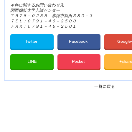
本件に関するお問い合わせ先
関西福祉大学入試センター
〒６７８－０２５５ 赤穂市新田３８０－３
ＴＥＬ：０７９１－４６－２５００
ＦＡＸ：０７９１－４６－２５０１
Twitter
Facebook
Googl
LINE
Pocket
+shar
一覧に戻る