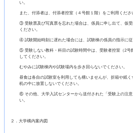
い。
また、付添者は、付添者控室（４号館１階）をご利用くださ
③ 受験票及び写真票を忘れた場合は、係員に申し出て、仮
ください。
④ 試験開始時刻に遅れた場合には、試験棟の係員の指示に
⑤ 受験しない教科・科目の試験時間中は、受験者控室（2号館
してください。
むやみに試験棟内や試験場内を歩き回らないでください。
昼食は各自の試験室を利用しても構いませんが、折箱や紙く
机の中に放置しないでください。
⑥ その他、大学入試センターから送付された「受験上の注
い。
２．大学構内案内図