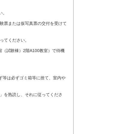
い。
受験票または仮写真票の交付を受けて
従ってください。
（試験棟）2階A100教室）で待機
ず等は必ずゴミ箱等に捨て、室内や
意」を熟読し、それに従ってくださ