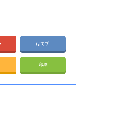
e+
はてブ
e
印刷