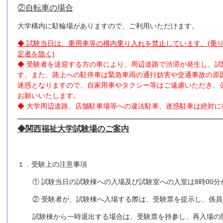
②自転車の場合
大学構内に駐輪場がありますので、ご利用いただけます。
◆ 試験当日は、乗用車等の構内乗り入れを禁止しています。(乗
定者を除く)
◆ 受験者を送迎する方の車により、周辺道路で渋滞が発生し、
す。また、路上への駐停車は緊急車両の通行妨害や交通事故の原
迷惑となりますので、自家用車やタクシー等はご遠慮いただき、
お願いいたします。
◆ 大学周辺道路、店舗駐車場等への違法駐車、迷惑駐車は絶対に
◆関西福祉大学試験場のご案内
１．受験上の注意事項
① 試験当日の試験棟への入場及び試験室への入室は8時00
② 受験者が、試験棟へ入場する際は、受験票を提示し、係
試験棟から一時退出する場合は、受験票を持参し、再入場の