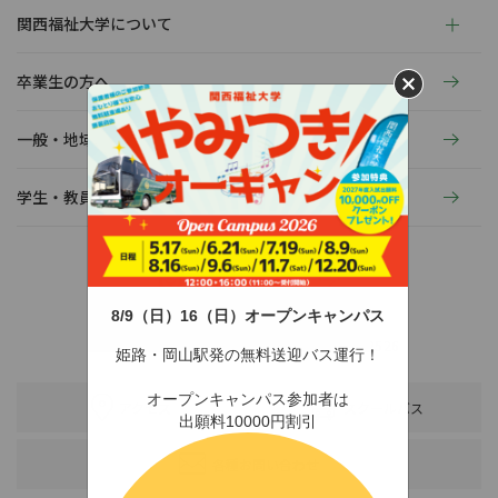
関西福祉大学について
卒業生の方へ
一般・地域の方へ
学生・教員の活動
8/9（日）16（日）オープンキャンパス
〒678-0255 兵庫県赤穂市新田380-3
TEL：0791-46-2525（代）
FAX：0791-46-2526
姫路・岡山駅発の無料送迎バス運行！
オープンキャンパス参加者は
アクセス
スクールバス
出願料10000円割引
各種お問い合わせ