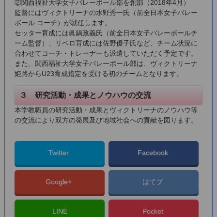
②関西福祉大学女子バレーボール部を創部（2018年4月）
監督にはヴィクトリーナの水野秀一氏（前全日本女子バレー
ボール コーチ）が就任します。
セッター育成には眞鍋政義氏（前全日本女子バレーボールチ
ーム監督）、リベロ育成には佐野優子氏など、チーム状況に
合わせてコーチ・トレーナーも派遣していただく予定です。
また、関西福祉大学女子バレーボール部は、ヴィクトリーナ
姫路からU23育成指定を受ける初のチームとなります。
３ 研究活動・成果とノウハウの交流
本学教職員の研究活動・成果とヴィクトリーナのノウハウ等
の交流により双方の発展及び地域社会への貢献を図ります。
Twitter
Facebook
Google+
はてブ
LINE
Pocket