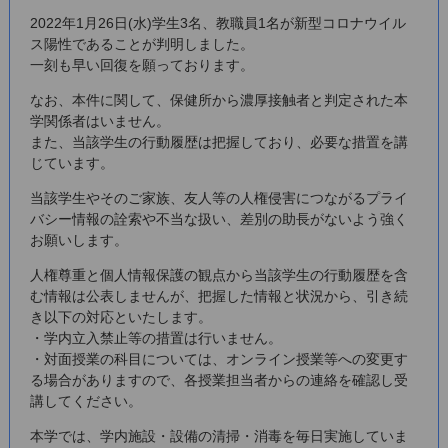
2022年1月26日(水)学生3名、教職員1名が新型コロナウイル
ス陽性であることが判明しました。
一刻も早い回復を願っております。
なお、本件に関して、保健所から濃厚接触者と判定された本
学関係者はいません。
また、当該学生の行動履歴は把握しており、必要な措置を講
じています。
当該学生やそのご家族、友人等の人権侵害につながるプライ
バシー情報の詮索や不当な扱い、差別の助長がないよう強く
お願いします。
人権尊重と個人情報保護の観点から当該学生の行動履歴を含
む情報は公表しませんが、把握した情報と状況から、引き続
き以下の対応といたします。
・学内立入禁止等の措置は行いません。
・対面授業の科目については、オンライン授業等への変更す
る場合がありますので、各授業担当者からの連絡を確認し受
講してください。
本学では、学内施設・設備の清掃・消毒を毎日実施していま