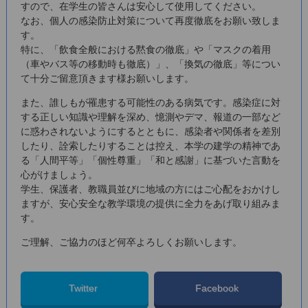
すので、在学生の皆さんは安心して使用してください。
なお、個人の感染防止対策について再度徹底をお願い致しま
す。
特に、「飲食全般における黙食の徹底」や「マスクの着用
（車やバス等の移動時も徹底）」、「換気の徹底」等につい
て十分ご留意頂きます様お願いします。
また、誰しもが罹患する可能性のある病気です。感染症に対
する正しい知識や理解を深め、憶測やデマ、報道の一部など
に惑わされないようにするとともに、感染者や関係者を差別
したり、詮索したりすることは控え、本学の建学の精神であ
る「人間平等」「個性尊重」「和と感謝」に基づいた言動を
心がけましょう。
学生、保護者、教職員並びに地域の方にはご心配をおかけし
ますが、安心安全な教学環境の提供に全力をあげ取り組みま
す。
ご理解、ご協力のほど何卒よろしくお願いします。
Twitter
Facebook