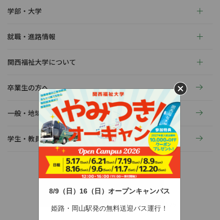
学部・大学
就職・進路情報
関西福祉大学について
卒業生の方へ
一般・地域の方へ
学生・教員の活動
8/9（日）16（日）オープンキャンパス
〒678-0255 兵庫県赤穂市新田380-3
TEL：0791-46-2525（代）
FAX：0791-46-2526
姫路・岡山駅発の無料送迎バス運行！