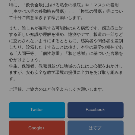
特に、「飲食全般における黙食の徹底」や「マスクの着用
（車やバス等の移動時も徹底）」、「換気の徹底」等につい
て十分ご留意頂きます様お願いします。
また、誰しもが罹患する可能性のある病気です。感染症に対
する正しい知識や理解を深め、憶測やデマ、報道の一部など
に惑わされないようにするとともに、感染者や関係者を差別
したり、詮索したりすることは控え、本学の建学の精神であ
る「人間平等」「個性尊重」「和と感謝」に基づいた言動を
心がけましょう。
学生、保護者、教職員並びに地域の方にはご心配をおかけし
ますが、安心安全な教学環境の提供に全力をあげ取り組みま
す。
ご理解、ご協力のほど何卒よろしくお願いします。
Twitter
Facebook
Google+
はてブ