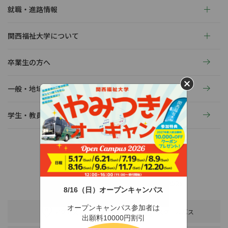
就職・進路情報
関西福祉大学について
卒業生の方へ
一般・地域の方へ
学生・教員の活動
〒678-0255 兵庫県赤穂市新田380-3
TEL：0791-46-2525（代）
FAX：0791-46-2526
8/16（日）オープンキャンパス
オープンキャンパス参加者は
アクセス
スクールバス
出願料10000円割引