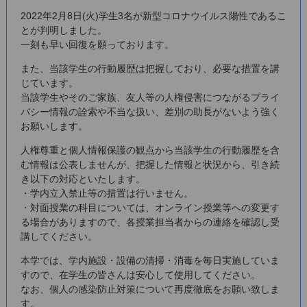
2022年2月8日(火)学生3名が新型コロナウイルス陽性であるこ
とが判明しました。
一刻も早い回復を願っております。
また、当該学生の行動履歴は把握しており、必要な措置を講
じています。
当該学生やそのご家族、友人等の人権侵害につながるプライ
バシー情報の詮索や不当な扱い、差別の助長がないよう強く
お願いします。
人権尊重と個人情報保護の観点から当該学生の行動履歴を含
む情報は公表しませんが、把握した情報と状況から、引き続
き以下の対応といたします。
・学内立入禁止等の措置は行いません。
・対面授業の科目については、オンライン授業等への変更す
る場合がありますので、各授業担当者からの連絡を確認し受
講してください。
本学では、学内施設・設備の清掃・消毒を毎日実施していま
すので、在学生の皆さんは安心して使用してください。
なお、個人の感染防止対策について再度徹底をお願い致しま
す。