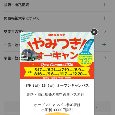
就職・進路情報
関西福祉大学について
卒業生の方へ
一般・地域の方へ
学生・教員の活動
8/9（日）16（日）オープンキャンパス
〒678-0255 兵庫県赤穂市新田380-3
TEL：0791-46-2525（代）
FAX：0791-46-2526
姫路・岡山駅発の無料送迎バス運行！
オープンキャンパス参加者は
アクセス
スクールバス
出願料10000円割引