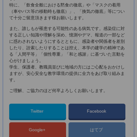
特に、「飲食全般における黙食の徹底」や「マスクの着用
（車やバス等の移動時も徹底）」、「換気の徹底」等につい
て十分ご留意頂きます様お願いします。
また、誰しもが罹患する可能性のある病気です。感染症に対
する正しい知識や理解を深め、憶測やデマ、報道の一部など
に惑わされないようにするとともに、感染者や関係者を差別
したり、詮索したりすることは控え、本学の建学の精神であ
る「人間平等」「個性尊重」「和と感謝」に基づいた言動を
心がけましょう。
学生、保護者、教職員並びに地域の方にはご心配をおかけし
ますが、安心安全な教学環境の提供に全力をあげ取り組みま
す。
ご理解、ご協力のほど何卒よろしくお願いします。
Twitter
Facebook
Google+
はてブ