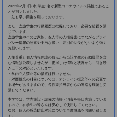
2022年2月9日(水)学生1名が新型コロナウイルス陽性であるこ
とが判明しました。
一刻も早い回復を願っております。
また、当該学生の行動履歴は把握しており、必要な措置を講
じています。
当該学生やそのご家族、友人等の人権侵害につながるプライ
バシー情報の詮索や不当な扱い、差別の助長がないよう強く
お願いします。
人権尊重と個人情報保護の観点から当該学生の行動履歴を含
む情報は公表しませんが、把握した情報と状況から、引き続
き以下の対応といたします。
・学内立入禁止等の措置は行いません。
・対面授業の科目については、オンライン授業等への変更す
る場合がありますので、各授業担当者からの連絡を確認し受
講してください。
本学では、学内施設・設備の清掃・消毒を毎日実施していま
すので、在学生の皆さんは安心して使用してください。
なお、個人の感染防止対策について再度徹底をお願い致しま
す。