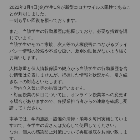
2022年3月4日(金)学生1名が新型コロナウイルス陽性であるこ
とが判明しました。
一刻も早い回復を願っております。
また、当該学生の行動履歴は把握しており、必要な措置を講
じています。
当該学生やそのご家族、友人等の人権侵害につながるプライ
バシー情報の詮索や不当な扱い、差別の助長がないよう強く
お願いします。
人権尊重と個人情報保護の観点から当該学生の行動履歴を含
む情報は公表しませんが、把握した情報と状況から、引き続
き以下の対応といたします。
・学内立入禁止等の措置は行いません。
・対面授業の科目については、オンライン授業等への変更す
る場合がありますので、各授業担当者からの連絡を確認し受
講してください。
本学では、学内施設・設備の清掃・消毒を毎日実施していま
すので、在学生の皆さんは安心して使用してください。
なお、個人の感染防止対策について再度徹底をお願い致しま
す。