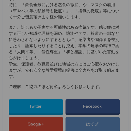
特に、「飲食全般における黙食の徹底」や「マスクの着用
（車やバス等の移動時も徹底）」、「換気の徹底」等につい
て十分ご留意頂きます様お願いします。
また、誰しもが罹患する可能性のある病気です。感染症に対
する正しい知識や理解を深め、憶測やデマ、報道の一部など
に惑わされないようにするとともに、感染者や関係者を差別
したり、詮索したりすることは控え、本学の建学の精神であ
る「人間平等」「個性尊重」「和と感謝」に基づいた言動を
心がけましょう。
学生、保護者、教職員並びに地域の方にはご心配をおかけし
ますが、安心安全な教学環境の提供に全力をあげ取り組みま
す。
ご理解、ご協力のほど何卒よろしくお願いします。
Twitter
Facebook
Google+
はてブ