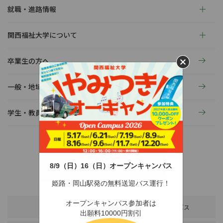
就職・進路情報
関西福祉大学について
卒業生の方へ
一般・地域の方へ
学生・教員の活動
8/9（日）16（日）オープンキャンパス
〒678-0255 兵庫県赤穂市新田380-3
TEL：0791-46-2525（代）
FAX：0791-46-2526
姫路・岡山駅発の無料送迎バス運行！
オープンキャンパス参加者は
アクセス
スクールバス
出願料10000円割引