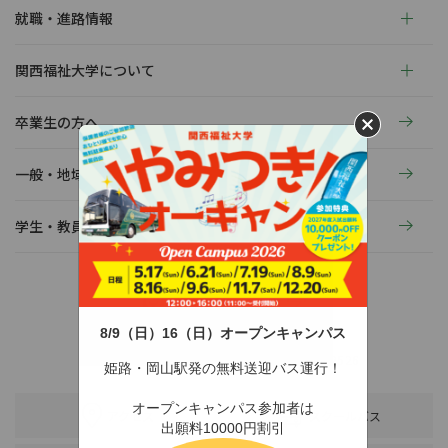
就職・進路情報
関西福祉大学について
卒業生の方へ
一般・地域の方へ
学生・教員の活動
8/9（日）16（日）オープンキャンパス
〒678-0255 兵庫県赤穂市新田380-3
TEL：0791-46-2525（代）
FAX：0791-46-2526
姫路・岡山駅発の無料送迎バス運行！
オープンキャンパス参加者は
アクセス
スクールバス
出願料10000円割引