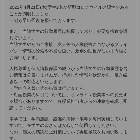
2022年4月21日(木)学生2名が新型コロナウイルス陽性である
ことが判明しました。
一刻も早い回復を願っております。
また、当該学生の行動履歴は把握しており、必要な措置を講
じています。
当該学生やそのご家族、友人等の人権侵害につながるプライ
バシー情報の詮索や不当な扱い、差別の助長がないよう強く
お願いします。
人権尊重と個人情報保護の観点から当該学生の行動履歴を含
む情報は公表しませんが、把握した情報と状況から、引き続
き以下の対応といたします。
・学内立入禁止等の措置は行いません。
・対面授業の科目については、オンライン授業等への変更す
る場合がありますので、各授業担当者からの連絡を確認し受
講してください。
本学では、学内施設・設備の清掃・消毒を毎日実施していま
すので、在学生の皆さんは安心して使用してください。
なお、個人の感染防止対策について再度徹底をお願い致しま
す。