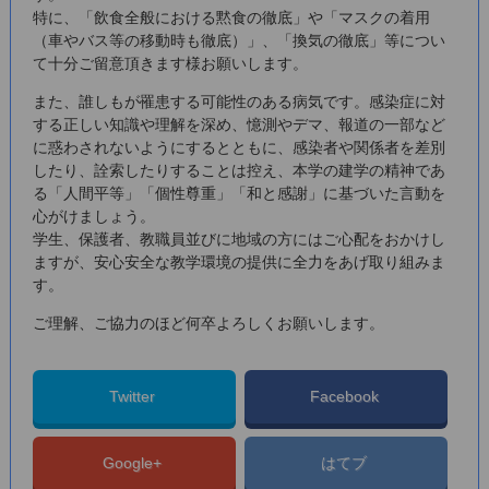
特に、「飲食全般における黙食の徹底」や「マスクの着用
（車やバス等の移動時も徹底）」、「換気の徹底」等につい
て十分ご留意頂きます様お願いします。
また、誰しもが罹患する可能性のある病気です。感染症に対
する正しい知識や理解を深め、憶測やデマ、報道の一部など
に惑わされないようにするとともに、感染者や関係者を差別
したり、詮索したりすることは控え、本学の建学の精神であ
る「人間平等」「個性尊重」「和と感謝」に基づいた言動を
心がけましょう。
学生、保護者、教職員並びに地域の方にはご心配をおかけし
ますが、安心安全な教学環境の提供に全力をあげ取り組みま
す。
ご理解、ご協力のほど何卒よろしくお願いします。
Twitter
Facebook
Google+
はてブ