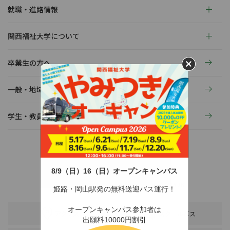
就職・進路情報
関西福祉大学について
卒業生の方へ
一般・地域の方へ
学生・教員の活動
8/9（日）16（日）オープンキャンパス
〒678-0255 兵庫県赤穂市新田380-3
TEL：0791-46-2525（代）
FAX：0791-46-2526
姫路・岡山駅発の無料送迎バス運行！
オープンキャンパス参加者は
アクセス
スクールバス
出願料10000円割引