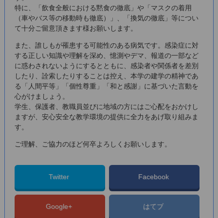
特に、「飲食全般における黙食の徹底」や「マスクの着用
（車やバス等の移動時も徹底）」、「換気の徹底」等につい
て十分ご留意頂きます様お願いします。
また、誰しもが罹患する可能性のある病気です。感染症に対
する正しい知識や理解を深め、憶測やデマ、報道の一部など
に惑わされないようにするとともに、感染者や関係者を差別
したり、詮索したりすることは控え、本学の建学の精神であ
る「人間平等」「個性尊重」「和と感謝」に基づいた言動を
心がけましょう。
学生、保護者、教職員並びに地域の方にはご心配をおかけし
ますが、安心安全な教学環境の提供に全力をあげ取り組みま
す。
ご理解、ご協力のほど何卒よろしくお願いします。
Twitter
Facebook
Google+
はてブ