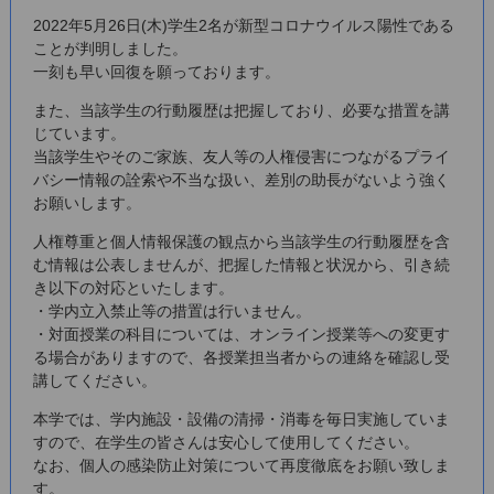
2022年5月26日(木)学生2名が新型コロナウイルス陽性である
ことが判明しました。
一刻も早い回復を願っております。
また、当該学生の行動履歴は把握しており、必要な措置を講
じています。
当該学生やそのご家族、友人等の人権侵害につながるプライ
バシー情報の詮索や不当な扱い、差別の助長がないよう強く
お願いします。
人権尊重と個人情報保護の観点から当該学生の行動履歴を含
む情報は公表しませんが、把握した情報と状況から、引き続
き以下の対応といたします。
・学内立入禁止等の措置は行いません。
・対面授業の科目については、オンライン授業等への変更す
る場合がありますので、各授業担当者からの連絡を確認し受
講してください。
本学では、学内施設・設備の清掃・消毒を毎日実施していま
すので、在学生の皆さんは安心して使用してください。
なお、個人の感染防止対策について再度徹底をお願い致しま
す。