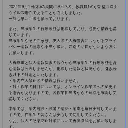
2022年9月1日(木)の期間に学生7名、教職員1名が新型コロナ
ウイルス陽性であることが判明しました。
一刻も早い回復を願っております。
また、当該学生の行動履歴は把握しており、必要な措置を講
じています。
当該学生やそのご家族、友人等の人権侵害につながるプライ
バシー情報の詮索や不当な扱い、差別の助長がないよう強く
お願いします。
人権尊重と個人情報保護の観点から当該学生の行動履歴を含
む情報は公表しませんが、把握した情報と状況から、引き続
き以下の対応といたします。
・学内立入禁止等の措置は行いません。
・対面授業の科目については、オンライン授業等への変更す
る場合がありますので、各授業担当者からの連絡を確認し受
講してください。
本学では、学内施設・設備の清掃・消毒を毎日実施していま
すので、在学生の皆さんは安心して使用してください。
なお、個人の感染防止対策について再度徹底をお願い致しま
す。