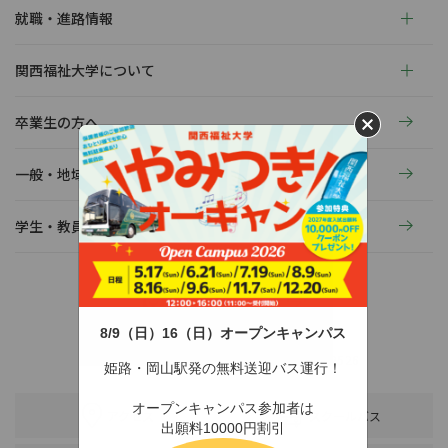
就職・進路情報
関西福祉大学について
卒業生の方へ
一般・地域の方へ
学生・教員の活動
8/9（日）16（日）オープンキャンパス
〒678-0255 兵庫県赤穂市新田380-3
TEL：0791-46-2525（代）
FAX：0791-46-2526
姫路・岡山駅発の無料送迎バス運行！
オープンキャンパス参加者は
アクセス
スクールバス
出願料10000円割引