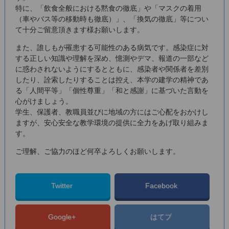
特に、「飲食全般における黙食の徹底」や「マスクの着用
（車やバス等の移動時も徹底）」、「換気の徹底」等につい
て十分ご留意頂きます様お願いします。
また、誰しもが罹患する可能性のある病気です。感染症に対
する正しい知識や理解を深め、憶測やデマ、報道の一部など
に惑わされないようにするとともに、感染者や関係者を差別
したり、詮索したりすることは控え、本学の建学の精神であ
る「人間平等」「個性尊重」「和と感謝」に基づいた言動を
心がけましょう。
学生、保護者、教職員並びに地域の方にはご心配をおかけし
ますが、安心安全な教学環境の提供に全力をあげ取り組みま
す。
ご理解、ご協力のほど何卒よろしくお願いします。
Twitter
Facebook
Google+
はてブ