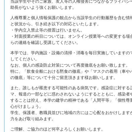
当該学生やそのご家族、友人等の人権侵害につながるプライバシ
助長がないよう強くお願いします。
人権尊重と個人情報保護の観点から当該学生の行動履歴を含む情
と状況から、引き続き以下の対応といたします。
・学内立入禁止等の措置は行いません。
・対面授業の科目については、オンライン授業等への変更する場
らの連絡を確認し受講してください。
本学では、学内施設・設備の清掃・消毒を毎日実施していますの
してください。
なお、個人の感染防止対策について再度徹底をお願い致します。
特に、「飲食全般における黙食の徹底」や「マスクの着用（車や
の徹底」等について十分ご留意頂きます様お願いします。
また、誰しもが罹患する可能性のある病気です。感染症に対する
マ、報道の一部などに惑わされないようにするとともに、感染者
することは控え、本学の建学の精神である「人間平等」「個性尊
心がけましょう。
学生、保護者、教職員並びに地域の方にはご心配をおかけします
力をあげ取り組みます。
ご理解、ご協力のほど何卒よろしくお願いします。