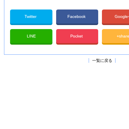
Twitter
Facebook
Googl
LINE
Pocket
+shar
一覧に戻る