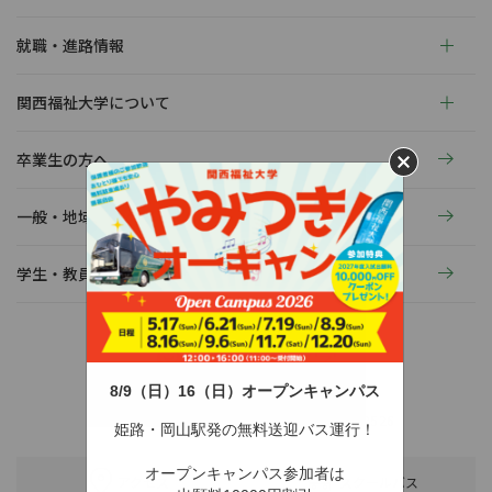
就職・進路情報
関西福祉大学について
卒業生の方へ
一般・地域の方へ
学生・教員の活動
8/9（日）16（日）オープンキャンパス
〒678-0255 兵庫県赤穂市新田380-3
TEL：0791-46-2525（代）
FAX：0791-46-2526
姫路・岡山駅発の無料送迎バス運行！
オープンキャンパス参加者は
アクセス
スクールバス