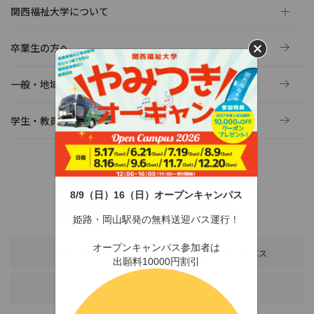
関西福祉大学について
卒業生の方へ
一般・地域の方へ
学生・教員の活動
8/9（日）16（日）オープンキャンパス
〒678-0255 兵庫県赤穂市新田380-3
TEL：0791-46-2525（代）
FAX：0791-46-2526
姫路・岡山駅発の無料送迎バス運行！
オープンキャンパス参加者は
アクセス
スクールバス
出願料10000円割引
各種お問い合わせ