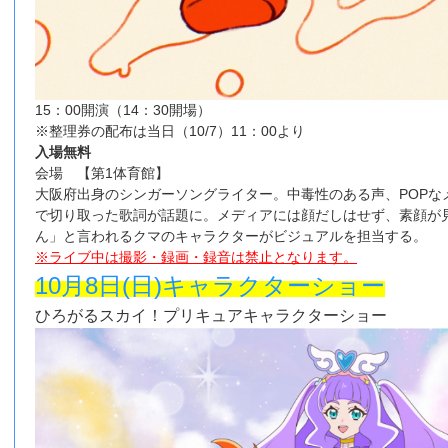
15：00開演（14：30開場）
※整理券の配布は当日（10/7）11：00より
入場無料
会場 【第1体育館】
大阪府出身のシンガーソングライター。中毒性のある声、POPな
で切り取った歌詞が話題に。メディアには顔だしはせず、素顔が見
ん」と言われるクマのキャラクターがビジュアルを担当する。
※ライブ中は撮影・録画・録音は禁止となります。
10月8日(日)キャラクターショー
ひろがるスカイ！プリキュアキャラクターショー