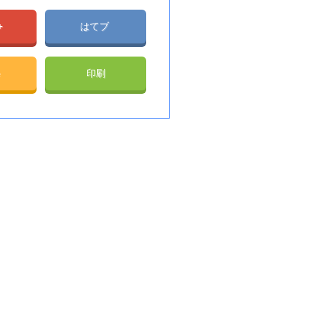
e+
はてブ
e
印刷