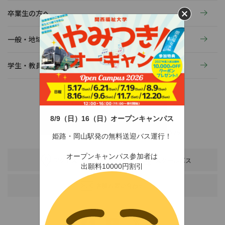
卒業生の方へ
一般・地域の方へ
学生・教員の活動
8/9（日）16（日）オープンキャンパス
〒678-0255 兵庫県赤穂市新田380-3
TEL：0791-46-2525（代）
FAX：0791-46-2526
姫路・岡山駅発の無料送迎バス運行！
オープンキャンパス参加者は
アクセス
スクールバス
出願料10000円割引
各種お問い合わせ