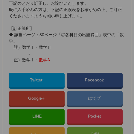
下記のとおり訂正し、お詫びいたします。
既に入手済みの方は、下記の正誤表をお確かめの上、ご訂正
くださいますようお願い申し上げます。
【訂正箇所】
◆ 該当ページ：30ページ「◎各科目の出題範囲」表中の「数
学」
誤）数学Ⅰ・数学Ⅱ
↓
正）数学Ⅰ・
数学A
Twitter
Facebook
Google+
はてブ
LINE
Pocket