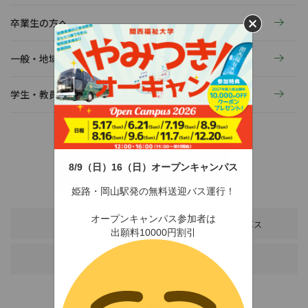
卒業生の方へ
一般・地域の方へ
学生・教員の活動
8/9（日）16（日）オープンキャンパス
〒678-0255 兵庫県赤穂市新田380-3
TEL：0791-46-2525（代）
FAX：0791-46-2526
姫路・岡山駅発の無料送迎バス運行！
オープンキャンパス参加者は
アクセス
スクールバス
出願料10000円割引
各種お問い合わせ