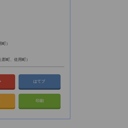
用町）
上郡町、佐用町）
e+
はてブ
e
印刷