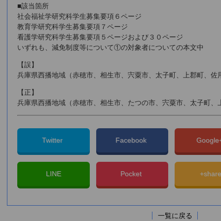
■該当箇所
社会福祉学研究科学生募集要項６ページ
教育学研究科学生募集要項７ページ
看護学研究科学生募集要項５ページおよび３０ページ
いずれも、減免制度等について①の対象者についての本文中
【誤】
兵庫県西播地域（赤穂市、相生市、宍粟市、太子町、上郡町、佐
【正】
兵庫県西播地域（赤穂市、相生市、たつの市、宍粟市、太子町、
Twitter
Facebook
Googl
LINE
Pocket
+shar
一覧に戻る