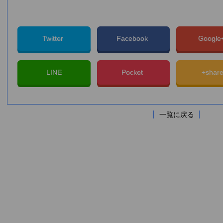
Twitter
Facebook
Googl
LINE
Pocket
+shar
一覧に戻る