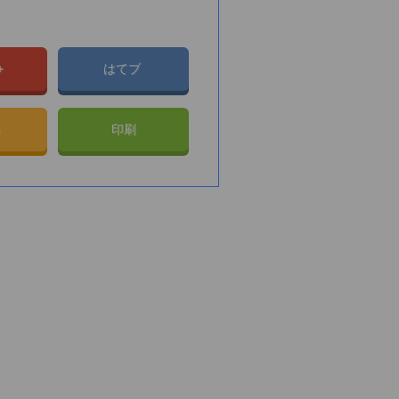
e+
はてブ
e
印刷