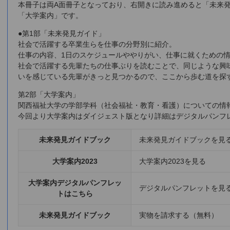
本冊子は両A面冊子となっており、右開きに読み進めると「未来
「大学案内」です。
●第1部「未来発見ガイド」
社会で活躍する卒業生らを仕事の分野別に紹介。
仕事の内容、1日のスケジュールややりがい、仕事に就くための
社会で活躍する先輩たちの仕事ぶりを読むことで、同じような興
いを感じている先輩がきっと見つかるので、ここから歩む道を探
第2部「大学案内」
関西福祉大学の学部学科（社会福祉・教育・看護）についての情
今回より大学案内はダイジェスト版となり詳細はデジタルパンフ
未来発見ガイドブック
未来発見ガイドブックを見
大学案内2023
大学案内2023を見る
大学案内デジタルパンフレッ
デジタルパンフレットを見
トはこちら
未来発見ガイドブック
実物を請求する（無料）