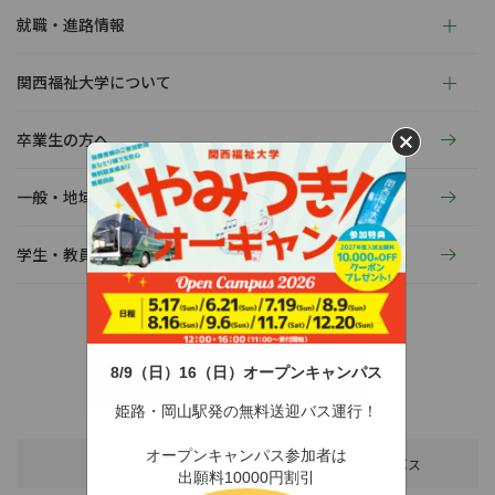
就職・進路情報
関西福祉大学について
卒業生の方へ
一般・地域の方へ
学生・教員の活動
8/9（日）16（日）オープンキャンパス
〒678-0255 兵庫県赤穂市新田380-3
TEL：0791-46-2525（代）
FAX：0791-46-2526
姫路・岡山駅発の無料送迎バス運行！
オープンキャンパス参加者は
アクセス
スクールバス
出願料10000円割引