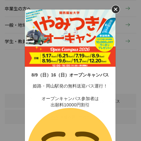
卒業生の方へ
一般・地域の方へ
学生・教員の活動
8/9（日）16（日）オープンキャンパス
〒678-0255 兵庫県赤穂市新田380-3
TEL：0791-46-2525（代）
FAX：0791-46-2526
姫路・岡山駅発の無料送迎バス運行！
オープンキャンパス参加者は
アクセス
スクールバス
出願料10000円割引
各種お問い合わせ