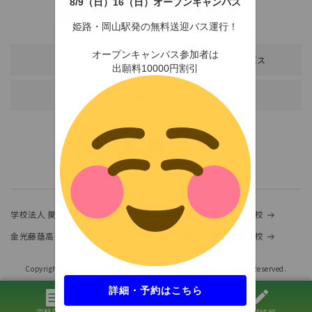
8/9（日）16（日）オープンキャンパス
〒678-0255 兵庫県赤穂市新田380-3
TEL：0791-46-2525（代）
FAX：0791-46-2526
姫路・岡山駅発の無料送迎バス運行！
オープンキャンパス参加者は
アクセス
スクールバス
出願料10000円割引
各種お問い合わせ
学校法人 関西金光学園
金光大阪中学校・高等学校
金光藤蔭高等学校
金光八尾中学校・高等学校
Copyright(c)KANSAI UNIVERSITY of SOCIAL WELFARE.ALL Rights Reserved.
詳細・予約はこちら
資料請求
オープンキャンパス