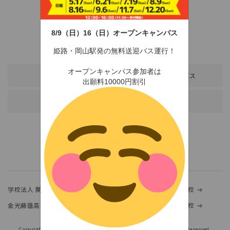
8/9（日）16（日）オープンキャンパス
〒678-0255 兵庫県赤穂市新田380-3
TEL：0791-46-2525（代）
FAX：0791-46-2526
姫路・岡山駅発の無料送迎バス運行！
オープンキャンパス参加者は
アクセス
スクールバス
出願料10000円割引
各種お問い合わせ
学校法人 関西金光学園
金光大阪中学校・高等学校
金光藤蔭高等学校
金光八尾中学校・高等学校
Copyright(c)KANSAI UNIVERSITY of SOCIAL WELFARE.ALL Rights Reserved.