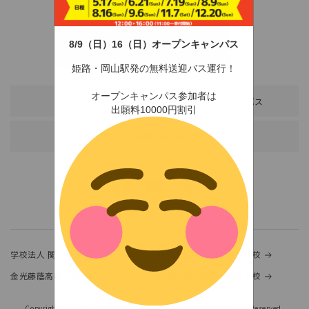
8/9（日）16（日）オープンキャンパス
〒678-0255 兵庫県赤穂市新田380-3
TEL：0791-46-2525（代）
FAX：0791-46-2526
姫路・岡山駅発の無料送迎バス運行！
オープンキャンパス参加者は
アクセス
スクールバス
出願料10000円割引
各種お問い合わせ
学校法人 関西金光学園
金光大阪中学校・高等学校
金光藤蔭高等学校
金光八尾中学校・高等学校
Copyright(c)KANSAI UNIVERSITY of SOCIAL WELFARE.ALL Rights Reserved.