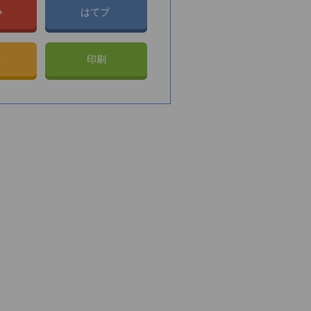
e+
はてブ
e
印刷