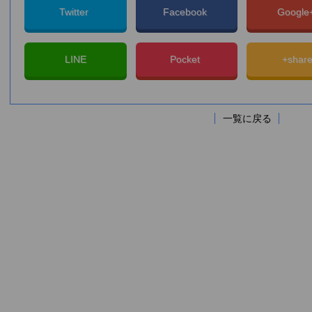
Twitter
Facebook
Googl
LINE
Pocket
+shar
一覧に戻る