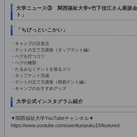
大学ニュース③ 関西福祉大学×竹下佳江さん座談
ト」
「ちびっといこかい」
・キャンプの注意点
・テントの立て方講座（タップテント編）
・ペグを打つコツ
・ペグの種類
・たるみなくテントを張るコツ
・タップテント完成
・テントの立て方講座（簡易テント編）
・キャンプのおすすめグッズ
大学公式インスタグラム紹介
▼関西福祉大学YouTubeチャンネル▼
https://www.youtube.com/user/kanpuku10/featured