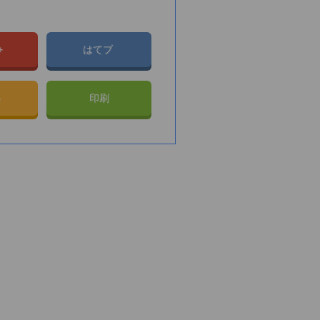
e+
はてブ
e
印刷