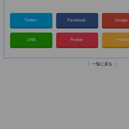
Twitter
Facebook
Googl
LINE
Pocket
+shar
一覧に戻る