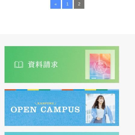
«
1
2