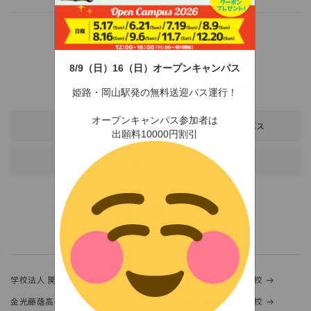
8/9（日）16（日）オープンキャンパス
〒678-0255 兵庫県赤穂市新田380-3
TEL：0791-46-2525（代）
FAX：0791-46-2526
姫路・岡山駅発の無料送迎バス運行！
オープンキャンパス参加者は
アクセス
スクールバス
出願料10000円割引
各種お問い合わせ
学校法人 関西金光学園
金光大阪中学校・高等学校
金光藤蔭高等学校
金光八尾中学校・高等学校