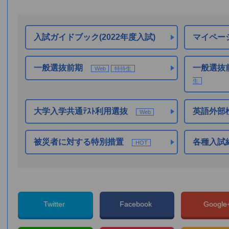
入試ガイドブック(2022年度入試)
マイページ
一般選抜前期
一般選抜前
Web
特待生
生
大学入学共通ﾃｽﾄ利用選抜
英語外部
Web
被災者に対する特別措置
各種入試
HOT
Twitter
Facebook
Googl