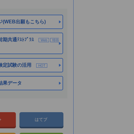
(WEB出願もこちら)
期共通ﾃｽﾄﾌﾟﾗｽ
Web
特待
検定試験の活用
HOT
結果データ
e+
はてブ