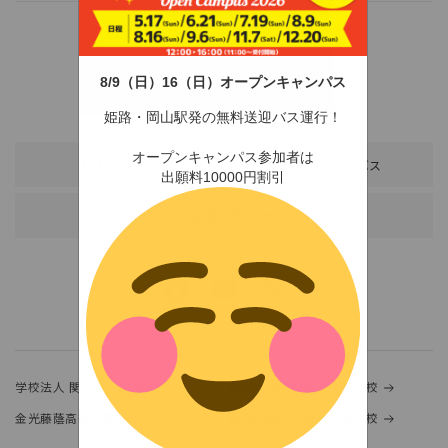
8/9（日）16（日）オープンキャンパス
〒678-0255 兵庫県赤穂市新田380-3
TEL：0791-46-2525（代）
FAX：0791-46-2526
姫路・岡山駅発の無料送迎バス運行！
オープンキャンパス参加者は
アクセス
スクールバス
出願料10000円割引
各種お問い合わせ
学校法人 関西金光学園
金光大阪中学校・高等学校
金光藤蔭高等学校
金光八尾中学校・高等学校