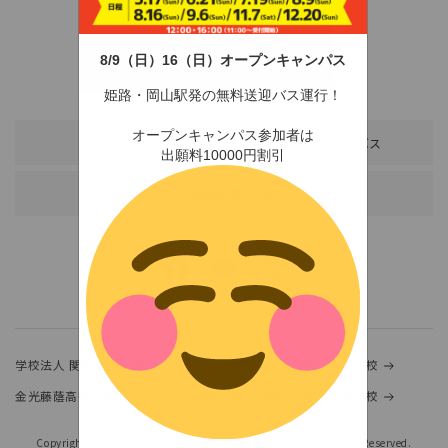
8/9（日）16（日）オープンキャンパス
〒678-0255 兵庫県赤穂市新田380-3
TEL：0791-46-2525（代）
FAX：0791-46-2526
姫路・岡山駅発の無料送迎バス運行！
オープンキャンパス参加者は
アクセス
スクールバス
出願料10000円割引
各種お問い合わせ
学校法人 関西金光学園
金光大阪中学校・高等学校
金光藤蔭高等学校
金光八尾中学校・高等学校
Copyright(c)KANSAI UNIVERSITY of SOCIAL WELFARE.ALL Rights Reserved.