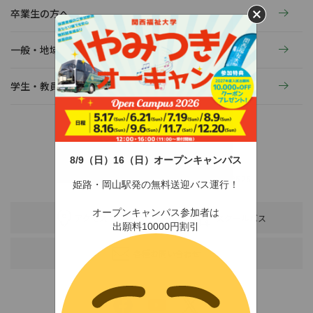
卒業生の方へ
一般・地域の方へ
学生・教員の活動
8/9（日）16（日）オープンキャンパス
〒678-0255 兵庫県赤穂市新田380-3
TEL：0791-46-2525（代）
FAX：0791-46-2526
姫路・岡山駅発の無料送迎バス運行！
オープンキャンパス参加者は
アクセス
スクールバス
出願料10000円割引
各種お問い合わせ