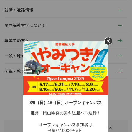
就職・進路情報
関西福祉大学について
卒業生の方へ
一般・地域の方へ
学生・教員の活動
8/9（日）16（日）オープンキャンパス
〒678-0255 兵庫県赤穂市新田380-3
TEL：0791-46-2525（代）
FAX：0791-46-2526
姫路・岡山駅発の無料送迎バス運行！
オープンキャンパス参加者は
アクセス
スクールバス
出願料10000円割引