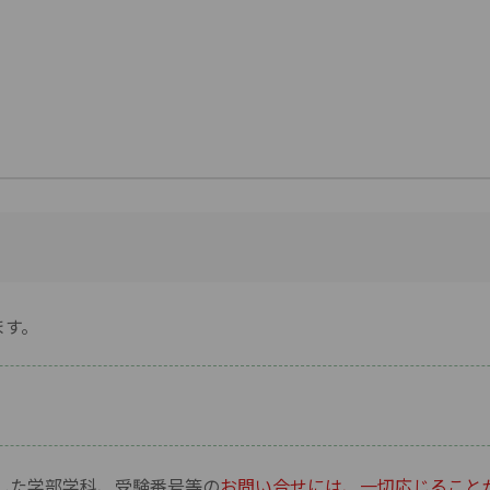
ます。
）
した学部学科、受験番号等の
お問い合せには、一切応じること