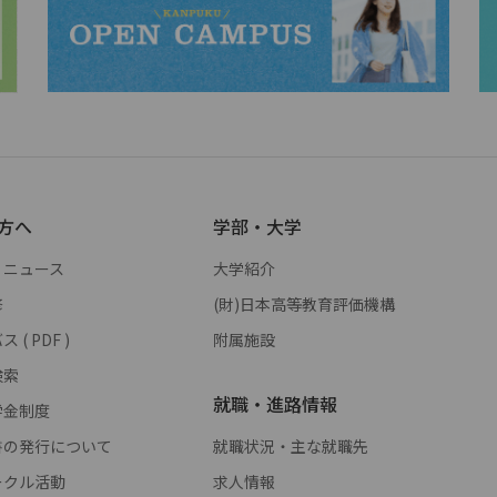
方へ
学部・大学
・ニュース
大学紹介
修
(財)日本高等教育評価機構
( PDF )
附属施設
検索
就職・進路情報
学金制度
書の発行について
就職状況・主な就職先
ークル活動
求人情報