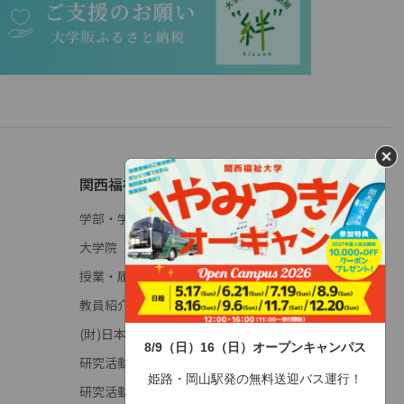
関西福祉大学について
学部・学科概要
大学院
授業・履修(学年暦)
教員紹介
(財)日本高等教育評価機構
8/9（日）16（日）オープンキャンパス
研究活動に係る不正行為調査申立窓口
姫路・岡山駅発の無料送迎バス運行！
研究活動に係る不正行為防止