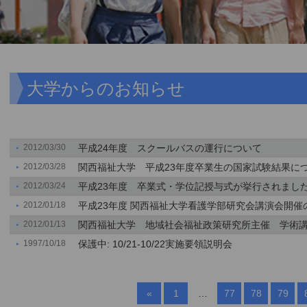
大学からのお知らせ
2012/03/30
平成24年度 スクールバスの運行について
2012/03/28
関西福祉大学 平成23年度卒業生の国家試験結果に
2012/03/24
平成23年度 卒業式・学位記授与式が挙行されまし
2012/01/18
平成23年度 関西福祉大学看護学部研究会講演会開催
2012/01/13
関西福祉大学 地域社会福祉政策研究所主催 学術
1997/10/18
保護中: 10/21-10/22実施要領説明会
«
1
…
77
78
79