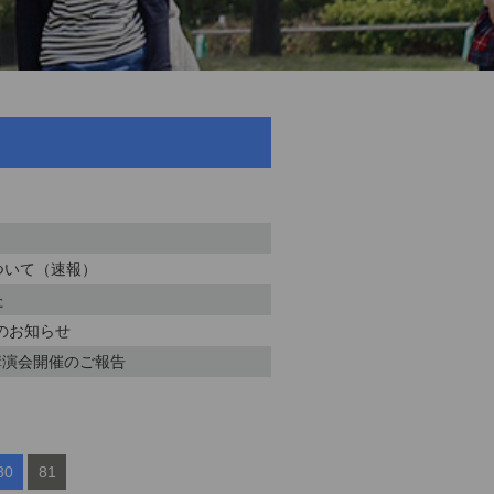
ついて（速報）
た
のお知らせ
講演会開催のご報告
80
81