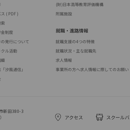
修
(財)日本高等教育評価機構
( PDF )
附属施設
検索
就職・進路情報
学金制度
書の発行について
就職支援の4つの特徴
ークル活動
就職状況・主な就職先
組織
求人情報
誌「汐風通信」
事業所の方へ求人情報に際してのお願い
会
市新田380-3
アクセス
スクールバ
代）