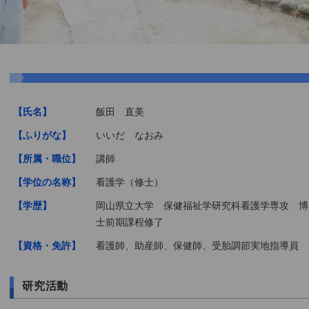
【氏名】
飯田 直美
【ふりがな】
いいだ なおみ
【所属・職位】
講師
【学位の名称】
看護学（修士）
【学歴】
岡山県立大学 保健福祉学研究科看護学専攻 博
士前期課程修了
【資格・免許】
看護師、助産師、保健師、受胎調節実地指導員
研究活動