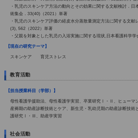
・乳児のスキンケア方法の動向とその効果に関する文献検討．日
術集会．33(40)（2021）単著
・乳児のスキンケア評価の経皮水分蒸散量測定方法に関する文献レ
(3), 562（2022）単著
・父親を対象とした乳児の入浴実施に関する現状,日本看護科学学会
【現在の研究テーマ】
スキンケア 育児ストレス
教育活動
【担当授業科目（学部）】
母性看護学援助法、母性看護学実習、卒業研究Ⅰ・Ⅱ、ヒューマン
産褥期の助産診断技術とケア、新生児・乳幼児期の助産診断技術
護研究Ⅰ・Ⅲ、助産学実習
社会活動