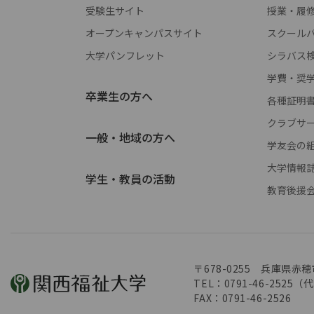
受験生サイト
授業・履
オープンキャンパスサイト
スクールバス 
大学パンフレット
シラバス
学費・奨
卒業生の方へ
各種証明
クラブサ
一般・地域の方へ
学友会の
大学情報
学生・教員の活動
教育後援
〒678-0255 兵庫県赤穂
TEL：0791-46-2525（
FAX：0791-46-2526