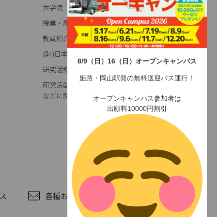
大学院
授業・履修(学年暦)
教員紹介
(財)日本高等教育評価機構
8/9（日）16（日）オープンキャンパス
研究活動に係る不正行為調査申立窓口
姫路・岡山駅発の無料送迎バス運行！
研究活動に係る不正行為防止
などに関する規程
オープンキャンパス参加者は
出願料10000円割引
ス
各種お問い合わせ