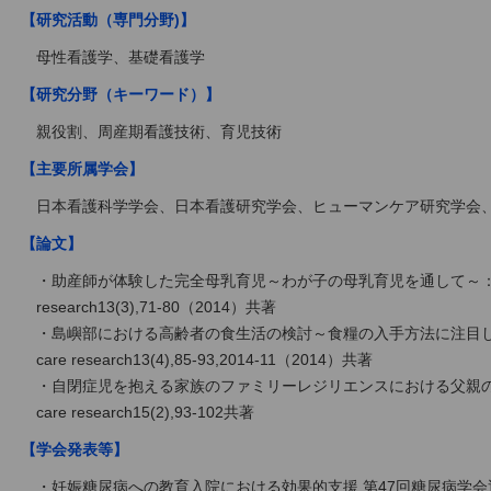
【研究活動（専門分野)】
母性看護学、基礎看護学
【研究分野（キーワード）】
親役割、周産期看護技術、育児技術
【主要所属学会】
日本看護科学学会、日本看護研究学会、ヒューマンケア研究学会
【論文】
・助産師が体験した完全母乳育児～わが子の母乳育児を通して～：インタ
research13(3),71-80（2014）共著
・島嶼部における高齢者の食生活の検討～食糧の入手方法に注目して～
care research13(4),85-93,2014-11（2014）共著
・自閉症児を抱える家族のファミリーレジリエンスにおける父親の役割
care research15(2),93-102共著
【学会発表等】
・妊娠糖尿病への教育入院における効果的支援,第47回糖尿病学会近