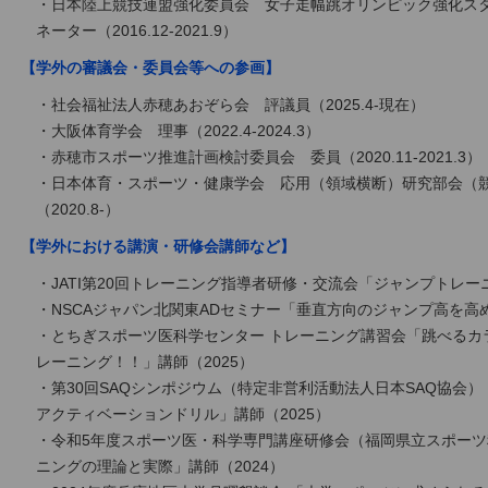
・日本陸上競技連盟強化委員会 女子走幅跳オリンピック強化ス
ネーター（2016.12-2021.9）
【学外の審議会・委員会等への参画】
・社会福祉法人赤穂あおぞら会 評議員（2025.4-現在）
・大阪体育学会 理事（2022.4-2024.3）
・赤穂市スポーツ推進計画検討委員会 委員（2020.11-2021.3）
・日本体育・スポーツ・健康学会 応用（領域横断）研究部会（
（2020.8-）
【学外における講演・研修会講師など】
・JATI第20回トレーニング指導者研修・交流会「ジャンプトレー
・NSCAジャパン北関東ADセミナー「垂直方向のジャンプ高を高
・とちぎスポーツ医科学センター トレーニング講習会「跳べるカ
レーニング！！」講師（2025）
・第30回SAQシンポジウム（特定非営利活動法人日本SAQ協会
アクティベーションドリル」講師（2025）
・令和5年度スポーツ医・科学専門講座研修会（福岡県立スポー
ニングの理論と実際」講師（2024）