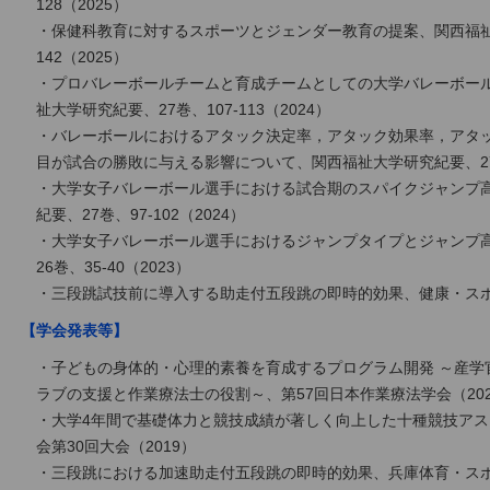
128（2025）
・保健科教育に対するスポーツとジェンダー教育の提案、関西福祉大
142（2025）
・プロバレーボールチームと育成チームとしての大学バレーボー
祉大学研究紀要、27巻、107-113（2024）
・バレーボールにおけるアタック決定率，アタック効果率，アタ
目が試合の勝敗に与える影響について、関西福祉大学研究紀要、27巻、
・大学女子バレーボール選手における試合期のスパイクジャンプ
紀要、27巻、97-102（2024）
・大学女子バレーボール選手におけるジャンプタイプとジャンプ
26巻、35-40（2023）
・三段跳試技前に導入する助走付五段跳の即時的効果、健康・スポーツ
【学会発表等】
・子どもの身体的・心理的素養を育成するプログラム開発 ～産学
ラブの支援と作業療法士の役割～、第57回日本作業療法学会（202
・大学4年間で基礎体力と競技成績が著しく向上した十種競技ア
会第30回大会（2019）
・三段跳における加速助走付五段跳の即時的効果、兵庫体育・スポー