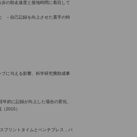
各歩の助走速度と接地時間に着目して
化 －自己記録を向上させた選手の特
ンプに与える影響、科学研究費助成事
経年的に記録が向上した場合の変化、
2015）
トスプリントタイムとベンチプレス，パ