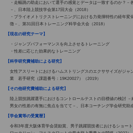
・走幅跳の助走において選手の感覚とデータは一致するのか？－
－、日本陸上競技学会第17回大会（2018）
・プライオメトリクストレーニングにおける力発揮特性の経年変
徴－、第31回日本トレーニング科学会大会（2018）
【現在の研究テーマ】
・ジャンプパフォーマンスを向上させるトレーニング
・性差に応じた効果的なトレーニング
【科学研究費補助による研究】
女性アスリートにおけるハムストリングスのエクササイズがジャ
業 若手研究（課題番号：19K20027）（2019）
【その他研究費補助による研究】
陸上競技跳躍選手におけるコントロールテストの目標値の検討 －
男女の性差の有無に焦点を当てて－、日本コーチング学会研究助成（
【学会賞等の受賞暦】
令和3年度大阪体育学会奨励賞、男子跳躍競技者におけるショー