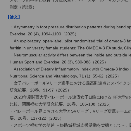
スポーツの科学と教育（分担執筆）、ベースボール・マガジン社（
測定（第3章）
【論文】
・Asymmetry in foot pressure distribution patterns during bend s
Exercise, 20 (4), 1094-1100（2025）
・An exploratory, open-label, pilot randomized trial of omega-3 f
ferritin in university female students: The OMEGA-3 FA study, Cl
・Neuromuscular activity differs between the inside and outside le
Human Sport and Exercise, 20 (3), 980-988（2025）
・Association of Dietary Inflammatory Index with Omega-3 Index i
Nutritional Science and Vitaminology, 71 (1), 55-62（2025）
・女子バレーボールVリーグ選手における最高到達点とスパイク
研究紀要、28巻、91-97（2025）
・2023年度関西大学バレーボール連盟女子1部における KF大
比較、関西福祉大学研究紀要、28巻、105-108（2025）
・バレーボール界における大学とSVリーグ，Vリーグ所属チーム
要、28巻、117-122（2025）
・スポーツ福祉学の萌芽 －姫路城登城支援活動を契機として－、関