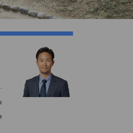
・
課
博