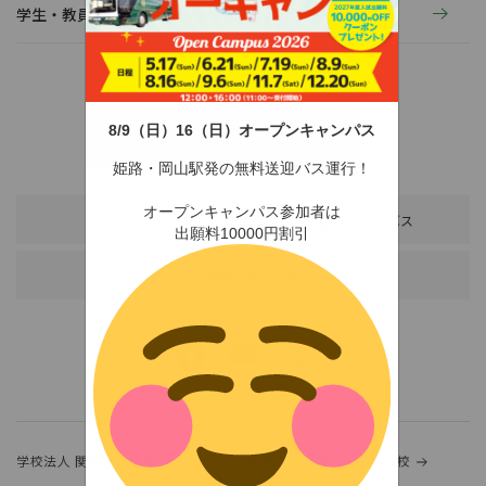
学生・教員の活動
8/9（日）16（日）オープンキャンパス
〒678-0255 兵庫県赤穂市新田380-3
TEL：0791-46-2525（代）
FAX：0791-46-2526
姫路・岡山駅発の無料送迎バス運行！
オープンキャンパス参加者は
アクセス
スクールバス
出願料10000円割引
各種お問い合わせ
学校法人 関西金光学園
金光大阪中学校・高等学校