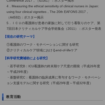
Conference 2017，（ID161）：ポスター掲示
4．Measuring the ethical sensitivity of clinical nurses in Japan:
using four clinical vignettes，The 20th EAFONS 2017，
（A4592)：ポスター掲示
5．ＩＣＵの看護師が患者の家族に対して行う看取りのケア、第
7回日本クリティカルケア学会学術集会（2011）：ポスター発表
【現在の研究テーマ】
①看護師のワーク・モチベーションに関する研究
②クリティカルケア領域におけるend-of-lifeケア
【科学研究費補助による研究】
・若手研究B：ICU看護師の終末期ケア尺度の開発（平成26年度
～平成29年度）
・基盤研究C：看護師の臨床成果に寄与するワーク・モチベーシ
ョン支援モデルに関する研究（平成29年度～平成32年度）
教育活動