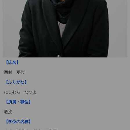
【氏名】
西村 夏代
【ふりがな】
にしむら なつよ
【所属・職位】
教授
【学位の名称】