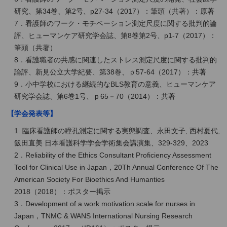
研究、第34巻、第2号、p27-34（2017）：筆頭（共著）：原著
7．看護師のワーク・モチベーション測定尺度に関する批判的論
評、ヒューマンケア研究学会誌、第8巻第2号、p1-7（2017）：
筆頭（共著）
8．看護職者の共感に関連したストレス測定尺度に関する批判的
論評、新見公立大学紀要、第38巻、ｐ57-64（2017）：共著
9．小中学校における継続的なBLS教育の意義、ヒューマンケア
研究学会誌、第6巻1号、ｐ65－70（2014）：共著
【学会発表等】
1. 臨床看護師の瞳孔測定に関する実態調査、永田文子, 西村夏代,
飯田直美 日本看護科学学会学術集会講演集、329-329、2023
2．Reliability of the Ethics Consultant Proficiency Assessment
Tool for Clinical Use in Japan，20Th Annual Conference Of The
American Society For Bioethics And Humanties
2018（2018）：ポスター掲示
3．Development of a work motivation scale for nurses in
Japan，TNMC & WANS International Nursing Research