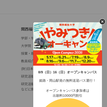
関西福祉大学について
学部・学科概要
大学院
授業・履修(学年暦)
教員紹介
(財)日本高等教育評価機構
8/9（日）16（日）オープンキャンパス
研究活動に係る不正行為調査申立窓口
姫路・岡山駅発の無料送迎バス運行！
研究活動に係る不正行為防止
などに関する規程
オープンキャンパス参加者は
出願料10000円割引