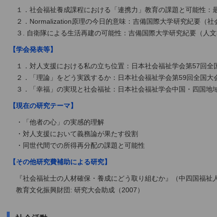
１．社会福祉養成課程における「連携力」教育の課題と可能性：最新
２．Normalization原理の今日的意味：吉備国際大学研究紀要（社
３. 自衛隊による生活再建の可能性：吉備国際大学研究紀要（人文社
【学会発表等】
１．対人支援における私の立ち位置：日本社会福祉学会第57回全国
２．「理論」をどう実践するか：日本社会福祉学会第59回全国大会
３．「幸福」の実現と社会福祉：日本社会福祉学会中国・四国地域ブ
【現在の研究テーマ】
・「他者の心」の実感的理解
・対人支援において義務論が果たす役割
・同世代間での所得再分配の課題と可能性
【その他研究費補助による研究】
『社会福祉士の人材確保・養成にどう取り組むか』（中四国福祉
教育文化振興財団: 研究大会助成（2007）