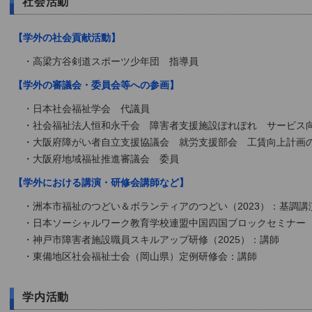
社会活動
【学外の社会貢献活動】
・高梁方谷剣道スポーツ少年団 指導員
【学外の審議会・委員会等への参画】
・日本社会福祉学会 代議員
・社会福祉法人恒和永千会 障害者支援施設ぽれぽれ サービス
・大阪府障がい者自立支援協議会 就労支援部会 工賃向上計画
・大阪府地域福祉推進審議会 委員
【学外における講演・研修会講師など】
・洲本市福祉のつどい＆ボランティアのつどい（2023）：基調講
・日本ソーシャルワーク教育学校連盟中国四国ブロックセミナー（
・神戸市障害者施設職員スキルアップ研修（2025）：講師
・東備地区社会福祉士会（岡山県）定例研修会：講師
学内活動