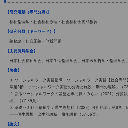
【研究活動（専門分野)】
福祉倫理学・社会福祉原理・社会福祉士養成教育
【研究分野（キーワード）】
義務論・社会正義・他我問題
【主要所属学会】
日本社会福祉学会、日本生命倫理学会、日本医学哲学・倫理学会
【著書】
１.ソーシャルワーク実習指導・ソーシャルワーク実習【社会専門】
章第3節「ソーシャルワーク実習の分野と施設・期間の理解」（73-
２.新版ソーシャルワークの基盤と専門職：みらい（2021）分担
理」（77-89頁）
３.基礎ゼミ社会福祉学：世界思想社（2023）分担執筆：第6
――優生思想、出生前診断、脱施設化（57-66頁）
【論文】