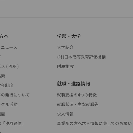
方へ
学部・大学
・ニュース
大学紹介
修
(財)日本高等教育評価機構
( PDF )
附属施設
検索
就職・進路情報
学金制度
書の発行について
就職支援の4つの特徴
ークル活動
就職状況・主な就職先
組織
求人情報
誌「汐風通信」
事業所の方へ求人情報に際してのお願い
会