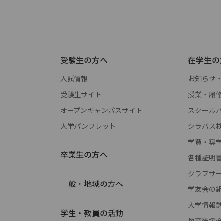
受験生の方へ
在学生の
入試情報
お知らせ
受験生サイト
授業・履
オープンキャンパスサイト
スクールバス 
大学パンフレット
シラバス
学費・奨
卒業生の方へ
各種証明
クラブサ
一般・地域の方へ
学友会の
大学情報
学生・教員の活動
教育後援