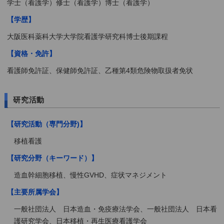
学士（看護学）修士（看護学）博士（看護学）
【学歴】
大阪医科薬科大学大学院看護学研究科博士後期課程
【資格・免許】
看護師免許証、保健師免許証、乙種第4類危険物取扱者免状
研究活動
【研究活動（専門分野)】
移植看護
【研究分野（キーワード）】
造血幹細胞移植、慢性GVHD、症状マネジメント
【主要所属学会】
一般社団法人 日本造血・免疫療法学会、一般社団法人 日本看
護研究学会、日本移植・再生医療看護学会