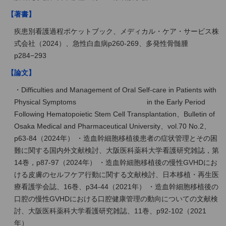
【著書】
疾患別看護過程ポケットブック、メディカル・ケア・サービス株
式会社（2024）、急性白血病p260-269、多発性骨髄腫
p284−293
【論文】
・Difficulties and Management of Oral Self-care in Patients with
Physical Symptoms in the Early Period
Following Hematopoietic Stem Cell Transplantation、Bulletin of
Osaka Medical and Pharmaceutical University、vol.70 No.2、
p63-84（2024年） ・造血幹細胞移植後患者の症状管理とその困
難に関する国内外文献検討、大阪医科薬科大学看護研究雑誌，第
14巻，p87-97（2024年） ・造血幹細胞移植後の慢性GVHDにお
ける皮膚のセルフケア行動に関する文献検討、日本移植・再生医
療看護学会誌、16巻、p34-44（2021年） ・造血幹細胞移植後の
口腔の慢性GVHDにおける口腔健康管理の動向についての文献検
討、大阪医科薬科大学看護研究雑誌、11巻、p92-102（2021
年）