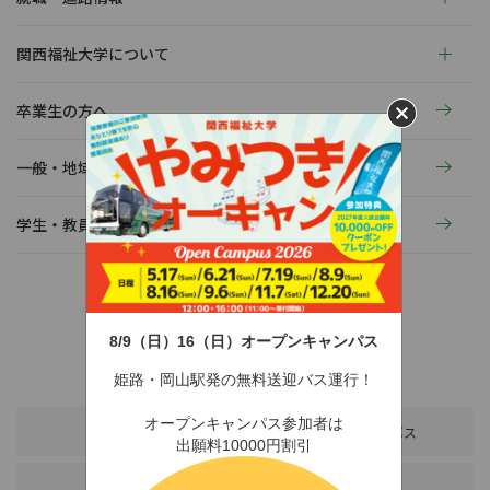
関西福祉大学について
卒業生の方へ
一般・地域の方へ
学生・教員の活動
8/9（日）16（日）オープンキャンパス
〒678-0255 兵庫県赤穂市新田380-3
TEL：0791-46-2525（代）
FAX：0791-46-2526
姫路・岡山駅発の無料送迎バス運行！
オープンキャンパス参加者は
アクセス
スクールバス
出願料10000円割引
各種お問い合わせ