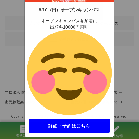
TEL：0791-46-2525（代）
FAX：0791-46-2526
8/16（日）オープンキャンパス
オープンキャンパス参加者は
アクセス
スクールバス
出願料10000円割引
各種お問い合わせ
学校法人 関西金光学園
金光大阪中学校・高等学校
金光藤蔭高等学校
金光八尾中学校・高等学校
Copyright(c)KANSAI UNIVERSITY of SOCIAL WELFARE.ALL Rights Reserved.
詳細・予約はこちら
資料請求
オープンキャンパス
入試情報