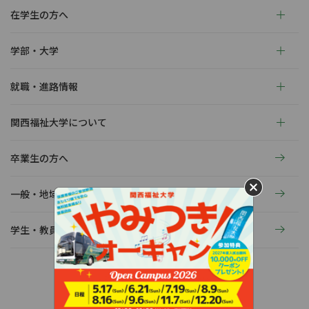
在学生の方へ
学部・大学
就職・進路情報
関西福祉大学について
卒業生の方へ
一般・地域の方へ
学生・教員の活動
〒678-0255 兵庫県赤穂市新田380-3