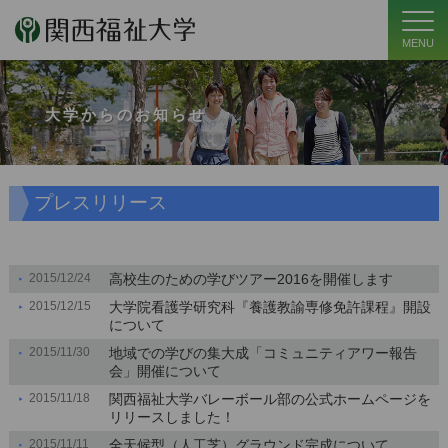
MENU
大学からのお知らせ
プレスリリース
2015/12/24
高校生のための学びツアー2016を開催します
2015/12/15
大学院看護学研究科『養護教諭専修免許課程』開設
について
2015/11/30
地域での学びの集大成「コミュニティアワー報告
会」開催について
2015/11/18
関西福祉大学バレーボール部の公式ホームページを
リリースしました！
2015/11/11
全天候型（人工芝）グラウンド完成について