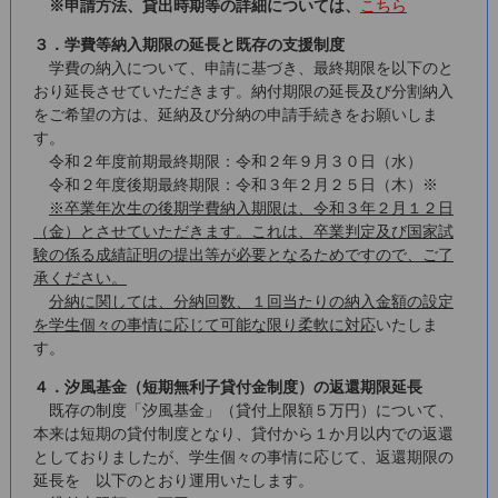
※申請方法、貸出時期等の詳細については、
こちら
３．学費等納入期限の延長と既存の支援制度
学費の納入について、申請に基づき、最終期限を以下のと
おり延長させていただきます。納付期限の延長及び分割納入
をご希望の方は、延納及び分納の申請手続きをお願いしま
す。
令和２年度前期最終期限：令和２年９月３０日（水）
令和２年度後期最終期限：令和３年２月２５日（木）※
※卒業年次生の後期学費納入期限は、令和３年２月１２日
（金）とさせていただきます。これは、卒業判定及び国家試
験の係る成績証明の提出等が必要となるためですので、ご了
承ください。
分納に関しては、分納回数、１回当たりの納入金額の設定
を学生個々の事情に応じて可能な限り柔軟に対応
いたしま
す。
４．汐風基金（短期無利子貸付金制度）の返還期限延長
既存の制度「汐風基金」（貸付上限額５万円）について、
本来は短期の貸付制度となり、貸付から１か月以内での返還
としておりましたが、学生個々の事情に応じて、返還期限の
延長を 以下のとおり運用いたします。