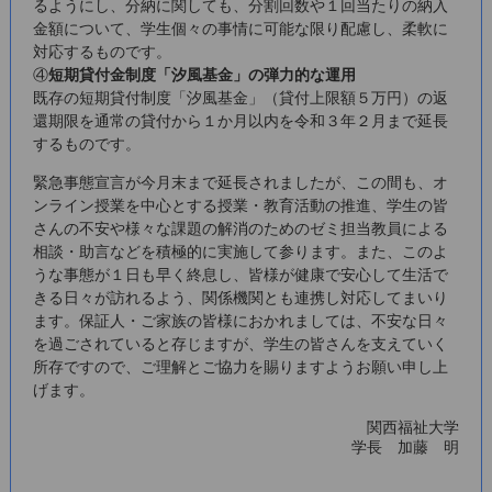
るようにし、分納に関しても、分割回数や１回当たりの納入
金額について、学生個々の事情に可能な限り配慮し、柔軟に
対応するものです。
④
短期貸付金制度「汐風基金」の弾力的な運用
既存の短期貸付制度「汐風基金」（貸付上限額５万円）の返
還期限を通常の貸付から１か月以内を令和３年２月まで延長
するものです。
緊急事態宣言が今月末まで延長されましたが、この間も、オ
ンライン授業を中心とする授業・教育活動の推進、学生の皆
さんの不安や様々な課題の解消のためのゼミ担当教員による
相談・助言などを積極的に実施して参ります。また、このよ
うな事態が１日も早く終息し、皆様が健康で安心して生活で
きる日々が訪れるよう、関係機関とも連携し対応してまいり
ます。保証人・ご家族の皆様におかれましては、不安な日々
を過ごされていると存じますが、学生の皆さんを支えていく
所存ですので、ご理解とご協力を賜りますようお願い申し上
げます。
関西福祉大学
学長 加藤 明