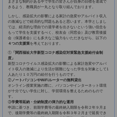
まざまな制約がある中で学生の皆さんが自身の目標を達成で
きるよう、教職員が一丸となり取り組んでおります。
しかし、感染拡大の影響による家計の急変やアルバイト収入
の激減などで経済的な問題もあると思います。本学としまし
ては、経済的な理由での退学者を出さないという強い信念を
もって学生を支援するべく、校友会（同窓会）及び教育後援
会（保護者会）にも多大なご協力をいただきながら、以下の
４つの支援策
を考えております。
①
「関西福祉大学新型コロナ感染症対策緊急支援給付金制
度」
新型コロナウイルス感染拡大の影響による家計急変やアルバ
イト収入の激減により生活が困難になった学生を対象として1
人あたり１０万円の給付を行うものです。
②
ノートパソコンやWiFiルーターの無料貸出
オンライン授業実施の際に、パソコンやインターネット環境
が十分でない学生に対し、学習環境を整えるためのもので
す。
③
学費等延納・分納制度の弾力的な運用
申請に基づき、前期学費等の最終納入期限を令和２年９月ま
で、後期学費等の最終納入期限を令和３年２月まで延長でき