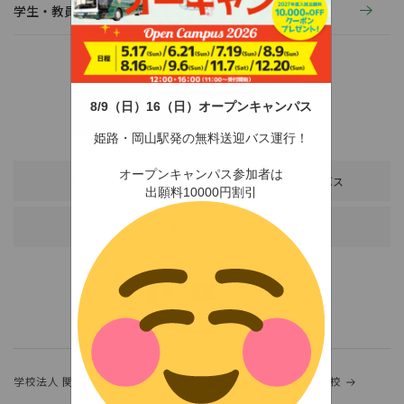
学生・教員の活動
8/9（日）16（日）オープンキャンパス
〒678-0255 兵庫県赤穂市新田380-3
TEL：0791-46-2525（代）
FAX：0791-46-2526
姫路・岡山駅発の無料送迎バス運行！
オープンキャンパス参加者は
アクセス
スクールバス
出願料10000円割引
各種お問い合わせ
学校法人 関西金光学園
金光大阪中学校・高等学校