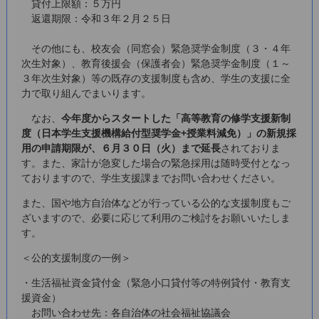
貸付上限額：５万円
返還期限：令和３年２月２５日
その他にも、校友会（同窓会）緊急奨学金制度（３・４年
次生対象）、教育後援会（保護者会）緊急奨学金制度（１～
３年次生対象）等の既存の支援制度も含め、学生の支援に全
力で取り組んでまいります。
なお、
今年度からスタートした「高等教育の修学支援新制
度（日本学生支援機構給付型奨学金+授業料減免）」の新規採
用の申請期限が、６月３０日（火）まで延長
されておりま
す。また、家計が急変した場合の緊急採用は随時受付となっ
ておりますので、学生支援課までお問い合わせください。
また、国や地方自治体などが行っている公的な支援制度もご
ざいますので、必要に応じて利用のご検討をお願いいたしま
す。
＜公的支援制度の一例＞
・生活福祉資金貸付金（緊急小口貸付等の特例貸付・教育支
援資金）
お問い合わせ先：各自治体の社会福祉協議会