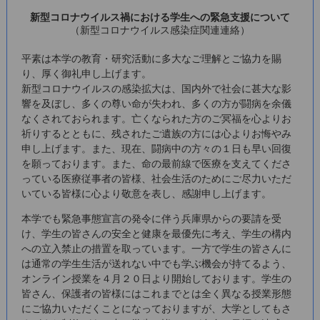
新型コロナウイルス禍における学生への緊急支援について
（新型コロナウイルス感染症関連連絡）
平素は本学の教育・研究活動に多大なご理解とご協力を賜
り、厚く御礼申し上げます。
新型コロナウイルスの感染拡大は、国内外で社会に甚大な影
響を及ぼし、多くの尊い命が失われ、多くの方が闘病を余儀
なくされておられます。亡くなられた方のご冥福を心よりお
祈りするとともに、残されたご遺族の方には心よりお悔やみ
申し上げます。また、現在、闘病中の方々の１日も早い回復
を願っております。また、命の最前線で医療を支えてくださ
っている医療従事者の皆様、社会生活のためにご尽力いただ
いている皆様に心より敬意を表し、感謝申し上げます。
本学でも緊急事態宣言の発令に伴う兵庫県からの要請を受
け、学生の皆さんの安全と健康を最優先に考え、学生の構内
への立入禁止の措置を取っています。一方で学生の皆さんに
は通常の学生生活が送れない中でも学ぶ機会が持てるよう、
オンライン授業を４月２０日より開始しております。学生の
皆さん、保護者の皆様にはこれまでとは全く異なる授業形態
にご協力いただくことになっておりますが、大学としてもさ