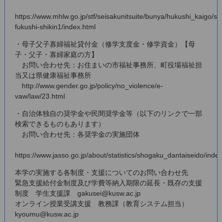
https://www.mhlw.go.jp/stf/seisakunitsuite/bunya/hukushi_kaigo/se
fukushi-shikin1/index.html
・母子父子寡婦福祉貸付金（修学支度金・修学資金）【母
子・父子・寡婦家庭の方】
お問い合わせ先：お住まいの市福祉事務所、町役場福祉担
当又は県健康福祉事務所
http://www.gender.go.jp/policy/no_violence/e-
vaw/law/23.html
・自治体独自の奨学金や民間奨学金等（以下のリンクで一部
検索できるものもあります）
お問い合わせ先：各奨学金の実施団体
https://www.jasso.go.jp/about/statistics/shogaku_dantaiseido/inde
本学の実施する各制度・支援についてのお問い合わせ先
緊急支援給付金制度及び学費等納入期限の延長・既存の支援
制度 学生支援課 gakusei@kusw.ac.jp
オンライン授業受講支援 教務課（教育システム担当）
kyoumu@kusw.ac.jp