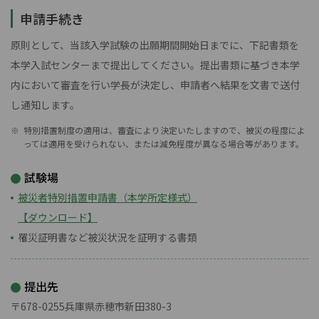
申請手続き
原則として、当該入学試験の出願期間開始日までに、下記書類を
本学入試センターまで提出してください。提出書類に基づき本学
内において審査を行い学長が決定し、申請者へ結果を文書で送付
し通知します。
特別措置制度の適用は、審査により決定いたしますので、被災の程度によ
っては適用を受けられない、または減免程度が異なる場合等があります。
試験場
被災者特別措置申請書（本学所定様式）
【ダウンロード】
罹災証明書など被災状況を証明する書類
提出先
〒678-0255兵庫県赤穂市新田380-3