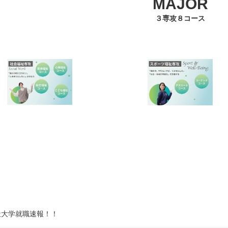
MAJOR
３専攻８コース
祉大学就職速報！！