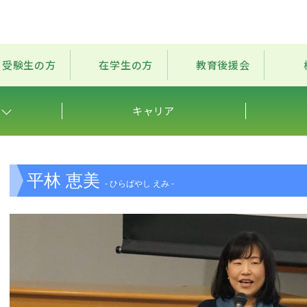
受験生の方
在学生の方
教育後援会
キャリア
平林 恵美
- ひらばやし えみ -