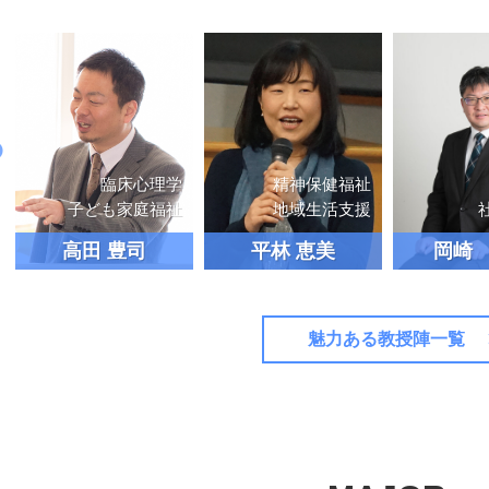
精神保健福祉
地域生活支援
社会福祉学
平林 恵美
岡崎 利治
一瀬
魅力ある教授陣一覧