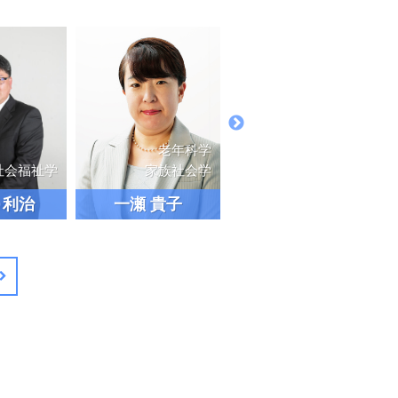
老年科学
コーチング学
ボランティア
家族社会学
トレーニング科学
災害支援
 貴子
熊野 陽人
萬代 由希子