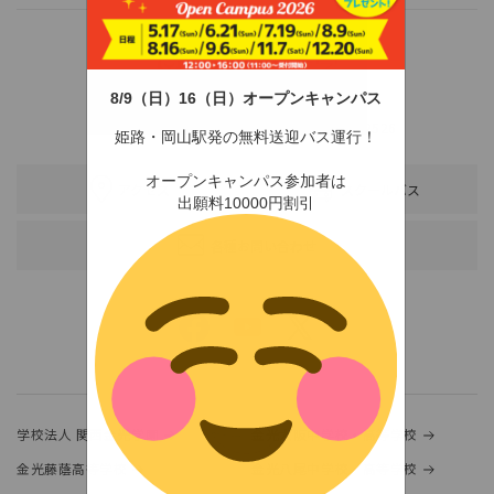
8/9（日）16（日）オープンキャンパス
〒678-0255 兵庫県赤穂市新田380-3
TEL：0791-46-2525（代）
FAX：0791-46-2526
姫路・岡山駅発の無料送迎バス運行！
オープンキャンパス参加者は
アクセス
スクールバス
出願料10000円割引
各種お問い合わせ
学校法人 関西金光学園
金光大阪中学校・高等学校
金光藤蔭高等学校
金光八尾中学校・高等学校