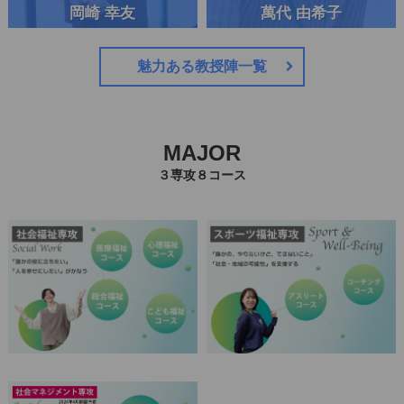
萬代 由希子
中村 剛
魅力ある教授陣一覧
MAJOR
３専攻８コース