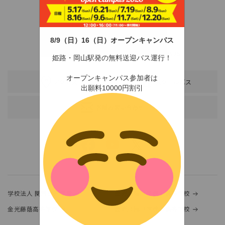
8/9（日）16（日）オープンキャンパス
〒678-0255 兵庫県赤穂市新田380-3
TEL：0791-46-2525（代）
FAX：0791-46-2526
姫路・岡山駅発の無料送迎バス運行！
オープンキャンパス参加者は
アクセス
スクールバス
出願料10000円割引
各種お問い合わせ
学校法人 関西金光学園
金光大阪中学校・高等学校
金光藤蔭高等学校
金光八尾中学校・高等学校