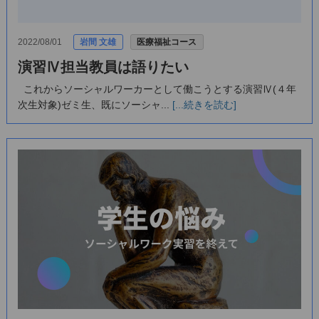
2022/08/01
岩間 文雄
医療福祉コース
演習Ⅳ担当教員は語りたい
これからソーシャルワーカーとして働こうとする演習Ⅳ(４年
次生対象)ゼミ生、既にソーシャ...
[...続きを読む]