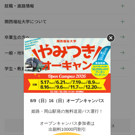
就職・進路情報
関西福祉大学について
卒業生の方へ
一般・地域の方へ
学生・教員の活動
8/9（日）16（日）オープンキャンパス
〒678-0255 兵庫県赤穂市新田380-3
TEL：0791-46-2525（代）
FAX：0791-46-2526
姫路・岡山駅発の無料送迎バス運行！
オープンキャンパス参加者は
アクセス
スクールバス
出願料10000円割引