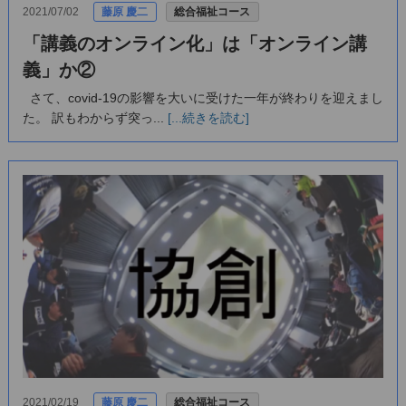
2021/07/02
藤原 慶二
総合福祉コース
「講義のオンライン化」は「オンライン講
義」か②
さて、covid-19の影響を大いに受けた一年が終わりを迎えまし
た。 訳もわからず突っ...
[...続きを読む]
2021/02/19
藤原 慶二
総合福祉コース