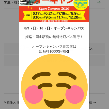
学生・教員の活動
8/9（日）16（日）オープンキャンパス
〒678-0255 兵庫県赤穂市新田380-3
TEL：0791-46-2525（代）
FAX：0791-46-2526
姫路・岡山駅発の無料送迎バス運行！
オープンキャンパス参加者は
アクセス
スクールバス
出願料10000円割引
各種お問い合わせ
学校法人 関西金光学園
金光大阪中学校・高等学校