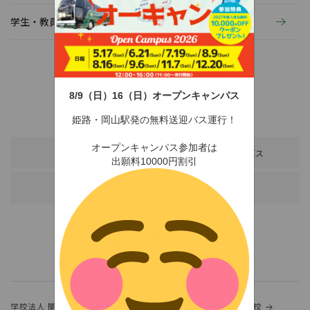
学生・教員の活動
8/9（日）16（日）オープンキャンパス
〒678-0255 兵庫県赤穂市新田380-3
TEL：0791-46-2525（代）
FAX：0791-46-2526
姫路・岡山駅発の無料送迎バス運行！
オープンキャンパス参加者は
アクセス
スクールバス
出願料10000円割引
各種お問い合わせ
学校法人 関西金光学園
金光大阪中学校・高等学校