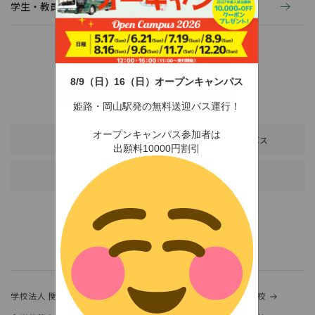
学生・教員の活動
8/9（日）16（日）オープンキャンパス
〒678-0255 兵庫県赤穂市新田380-3
TEL：0791-46-2525（代）
FAX：0791-46-2526
姫路・岡山駅発の無料送迎バス運行！
オープンキャンパス参加者は
アクセス
スクールバス
出願料10000円割引
各種お問い合わせ
学校法人 関西金光学園
金光大阪中学校・高等学校